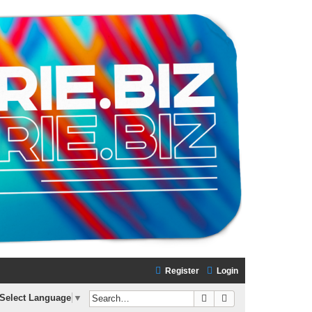
Register
Login
Search
Advanced search
Select Language
▼