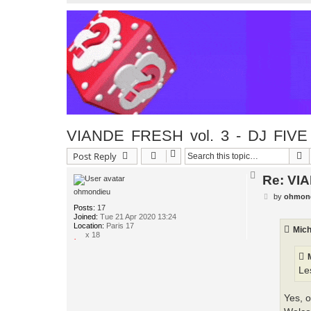
VIANDE FRESH vol. 3 - DJ FIVE 
S
Post Reply
T
Re: VIA
o
p
ohmondieu
P
by
ohmon
o
Posts:
17
s
Joined:
Tue 21 Apr 2020 13:24
t
Location:
Paris 17
Mic
x 18
Les
Yes, o