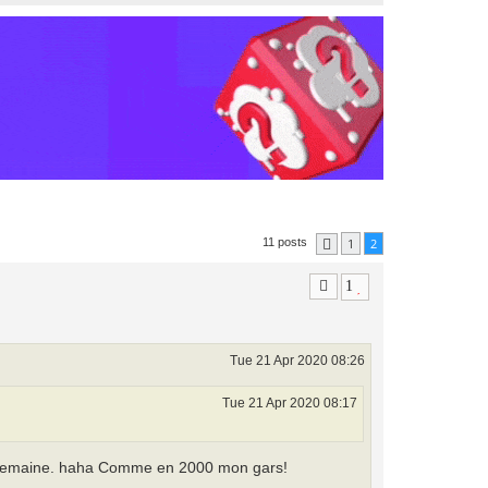
1
2
11 posts
Previous
1
Tue 21 Apr 2020 08:26
Tue 21 Apr 2020 08:17
par semaine. haha Comme en 2000 mon gars!