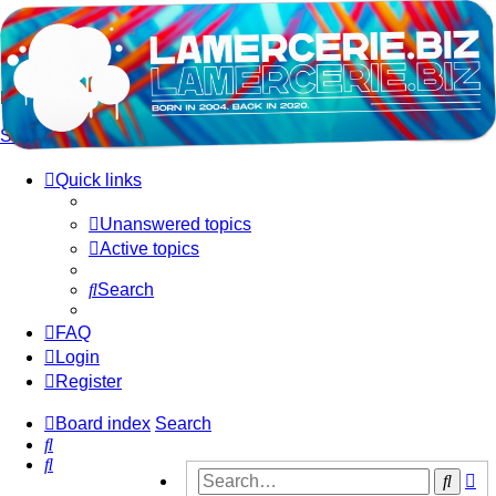
LAMERCERIE.BIZ
LE FORUM
Skip to content
Quick links
Unanswered topics
Active topics
Search
FAQ
Login
Register
Board index
Search
Search
Search
Ad
Sear