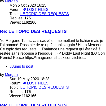
by
Morgan
Mon 5 Oct 2020 16:25
Forum:
🥩 LOST FILES
Topic:
LE TOPIC DES REQUESTS
Replies:
175
Views:
1162166
Re: LE TOPIC DES REQUESTS
Yo Morgane Tu m'avais sauvé en me mettant le fichier mais je
l'ai pommé. Possible de re up ? thanks again ! Hi La Mercerie.
Ce topic des requests.... J'balance une request qui était déjà
restée sans réponse à l'époque ! :) P Diddy Last Night (DJ Cori
Remix) Peace https://image.noelshack.com/fichier...
Jump to post
by
Morgan
Sun 10 May 2020 18:28
Forum:
🥩 LOST FILES
Topic:
LE TOPIC DES REQUESTS
Replies:
175
Views:
1162166
Re: LE TOPIC DES REQUESTS