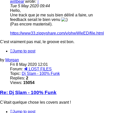
willbear
wrote:
↑
Tue 5 May 2020 09:44
Hello,
Une track que je me suis bien déliré a faire, un
feedback serait le bien venu
(Pas encore masterisé).
https://www33.zippyshare.com/v/ohwWleED/file.html
C'est vraiment pas mal, le groove est bon.
Jump to post
by
Morgan
Fri 8 May 2020 12:01
Forum:
🥩 LOST FILES
Topic:
Dj Slam - 100% Funk
Replies:
2
Views:
15054
Re: Dj Slam - 100% Funk
C'était quelque chose les covers avant !
Jump to post