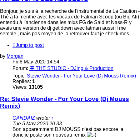
Bonjour, je suis à la recherche de l'instrumental de La Caution -
Thé à la menthe avec les vocaux de Fatman Scoop (ou Big Ali)
entendu à l'ancienne dans les mixs FG de Said et Nass-R y
avais une version de dj get down avec fatman aussi il me
semble , mais pas moyen de la retrouver faut je check mes...
Jump to post
by
Morgan
Fri 8 May 2020 14:54
Forum:
🎛️ THE STUDIO - DJing & Production
Topic:
Stevie Wonder - For Your Love (Dj Mouss Remix)
Replies:
1
Views:
13105
Re: Stevie Wonder - For Your Love (Dj Mouss
Remix)
GANDAIZ
wrote:
↑
Tue 5 May 2020 20:33
Bon apparemment DJ MOUSS n'est pas encore la
donc je poste son nouveau remix