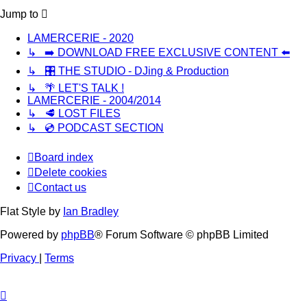
Jump to
LAMERCERIE - 2020
↳ ➡️ DOWNLOAD FREE EXCLUSIVE CONTENT ⬅️
↳ 🎛️ THE STUDIO - DJing & Production
↳ 🌴 LET'S TALK !
LAMERCERIE - 2004/2014
↳ 🥩 LOST FILES
↳ 💿 PODCAST SECTION
Board index
Delete cookies
Contact us
Flat Style by
Ian Bradley
Powered by
phpBB
® Forum Software © phpBB Limited
Privacy
|
Terms